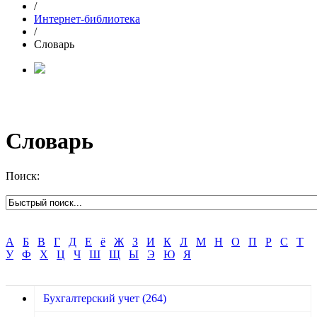
/
Интернет-библиотека
/
Словарь
Словарь
Поиск:
А
Б
В
Г
Д
Е
ё
Ж
З
И
К
Л
М
Н
О
П
Р
С
Т
У
Ф
Х
Ц
Ч
Ш
Щ
Ы
Э
Ю
Я
Бухгалтерский учет
(264)