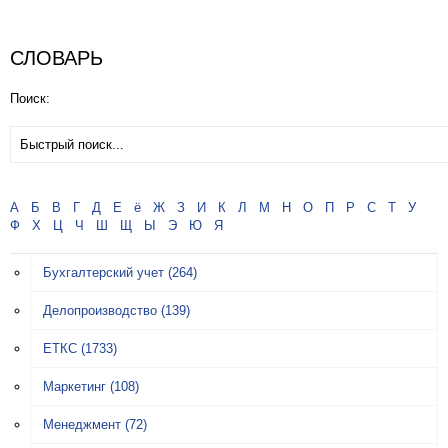
СЛОВАРЬ
Поиск:
А
Б
В
Г
Д
Е
ё
Ж
З
И
К
Л
М
Н
О
П
Р
С
Т
У
Ф
Х
Ц
Ч
Ш
Щ
Ы
Э
Ю
Я
Бухгалтерский учет
(264)
Делопроизводство
(139)
ЕТКС
(1733)
Маркетинг
(108)
Менеджмент
(72)