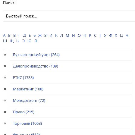
Поиск:
А
Б
В
Г
Д
Е
ё
Ж
З
И
К
Л
М
Н
О
П
Р
С
Т
У
Ф
Х
Ц
Ч
Ш
Щ
Ы
Э
Ю
Я
Бухгалтерский учет
(264)
Делопроизводство
(139)
ЕТКС
(1733)
Маркетинг
(108)
Менеджмент
(72)
Право
(215)
Торговля
(1063)
Финансы
(518)