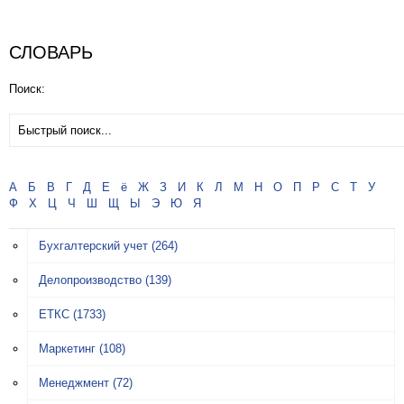
СЛОВАРЬ
Поиск:
А
Б
В
Г
Д
Е
ё
Ж
З
И
К
Л
М
Н
О
П
Р
С
Т
У
Ф
Х
Ц
Ч
Ш
Щ
Ы
Э
Ю
Я
Бухгалтерский учет
(264)
Делопроизводство
(139)
ЕТКС
(1733)
Маркетинг
(108)
Менеджмент
(72)