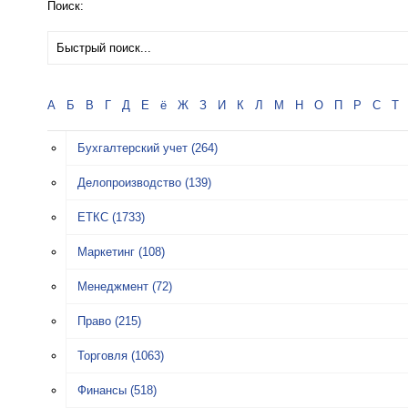
Поиск:
А
Б
В
Г
Д
Е
ё
Ж
З
И
К
Л
М
Н
О
П
Р
С
Т
Бухгалтерский учет
(264)
Делопроизводство
(139)
ЕТКС
(1733)
Маркетинг
(108)
Менеджмент
(72)
Право
(215)
Торговля
(1063)
Финансы
(518)