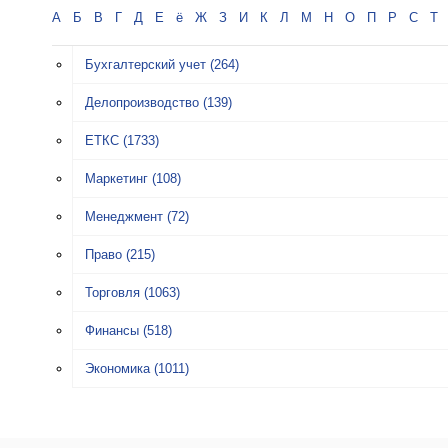
А
Б
В
Г
Д
Е
ё
Ж
З
И
К
Л
М
Н
О
П
Р
С
Т
Бухгалтерский учет
(264)
Делопроизводство
(139)
ЕТКС
(1733)
Маркетинг
(108)
Менеджмент
(72)
Право
(215)
Торговля
(1063)
Финансы
(518)
Экономика
(1011)