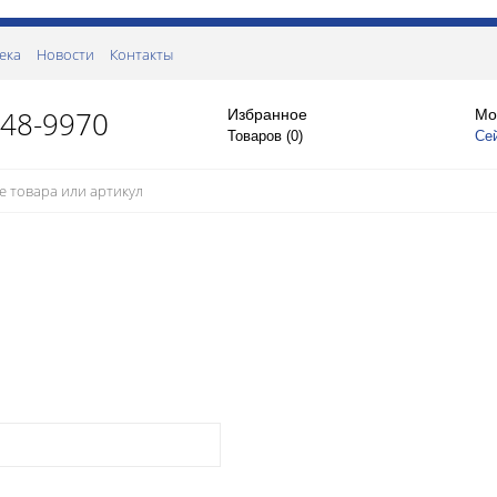
ека
Новости
Контакты
148-9970
Избранное
Мо
Товаров (
0
)
Се