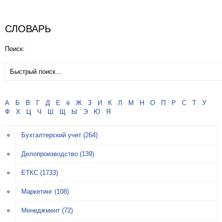
СЛОВАРЬ
Поиск:
А
Б
В
Г
Д
Е
ё
Ж
З
И
К
Л
М
Н
О
П
Р
С
Т
У
Ф
Х
Ц
Ч
Ш
Щ
Ы
Э
Ю
Я
Бухгалтерский учет
(264)
Делопроизводство
(139)
ЕТКС
(1733)
Маркетинг
(108)
Менеджмент
(72)