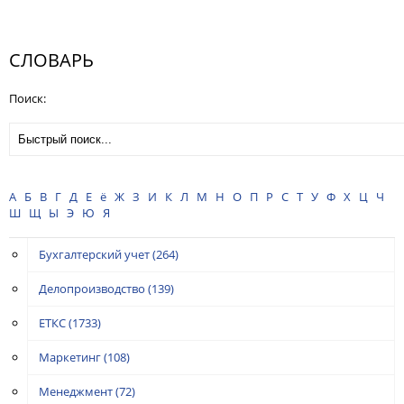
СЛОВАРЬ
Поиск:
А
Б
В
Г
Д
Е
ё
Ж
З
И
К
Л
М
Н
О
П
Р
С
Т
У
Ф
Х
Ц
Ч
Ш
Щ
Ы
Э
Ю
Я
Бухгалтерский учет
(264)
Делопроизводство
(139)
ЕТКС
(1733)
Маркетинг
(108)
Менеджмент
(72)