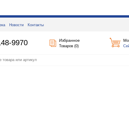
ека
Новости
Контакты
Избранное
Мо
148-9970
Товаров (
0
)
Се