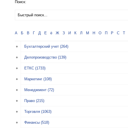
Поиск:
А
Б
В
Г
Д
Е
ё
Ж
З
И
К
Л
М
Н
О
П
Р
С
Т
Бухгалтерский учет
(264)
Делопроизводство
(139)
ЕТКС
(1733)
Маркетинг
(108)
Менеджмент
(72)
Право
(215)
Торговля
(1063)
Финансы
(518)