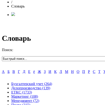
/
Словарь
Словарь
Поиск:
А
Б
В
Г
Д
Е
ё
Ж
З
И
К
Л
М
Н
О
П
Р
С
Т
Бухгалтерский учет
(264)
Делопроизводство
(139)
ЕТКС
(1733)
Маркетинг
(108)
Менеджмент
(72)
Право
(215)