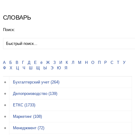
СЛОВАРЬ
Поиск:
А
Б
В
Г
Д
Е
ё
Ж
З
И
К
Л
М
Н
О
П
Р
С
Т
У
Ф
Х
Ц
Ч
Ш
Щ
Ы
Э
Ю
Я
Бухгалтерский учет
(264)
Делопроизводство
(139)
ЕТКС
(1733)
Маркетинг
(108)
Менеджмент
(72)