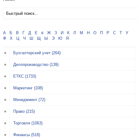
А
Б
В
Г
Д
Е
ё
Ж
З
И
К
Л
М
Н
О
П
Р
С
Т
У
Ф
Х
Ц
Ч
Ш
Щ
Ы
Э
Ю
Я
Бухгалтерский учет
(264)
Делопроизводство
(139)
ЕТКС
(1733)
Маркетинг
(108)
Менеджмент
(72)
Право
(215)
Торговля
(1063)
Финансы
(518)