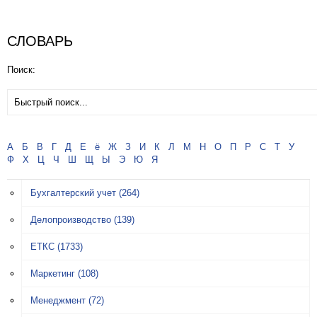
СЛОВАРЬ
Поиск:
А
Б
В
Г
Д
Е
ё
Ж
З
И
К
Л
М
Н
О
П
Р
С
Т
У
Ф
Х
Ц
Ч
Ш
Щ
Ы
Э
Ю
Я
Бухгалтерский учет
(264)
Делопроизводство
(139)
ЕТКС
(1733)
Маркетинг
(108)
Менеджмент
(72)