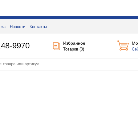
ека
Новости
Контакты
Избранное
Мо
148-9970
Товаров (
0
)
Се