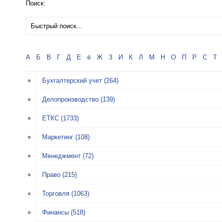
Поиск:
А
Б
В
Г
Д
Е
ё
Ж
З
И
К
Л
М
Н
О
П
Р
С
Т
Бухгалтерский учет
(264)
Делопроизводство
(139)
ЕТКС
(1733)
Маркетинг
(108)
Менеджмент
(72)
Право
(215)
Торговля
(1063)
Финансы
(518)