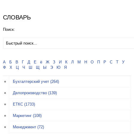
СЛОВАРЬ
Поиск:
А
Б
В
Г
Д
Е
ё
Ж
З
И
К
Л
М
Н
О
П
Р
С
Т
У
Ф
Х
Ц
Ч
Ш
Щ
Ы
Э
Ю
Я
Бухгалтерский учет
(264)
Делопроизводство
(139)
ЕТКС
(1733)
Маркетинг
(108)
Менеджмент
(72)