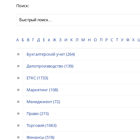
Поиск:
А
Б
В
Г
Д
Е
ё
Ж
З
И
К
Л
М
Н
О
П
Р
С
Т
У
Ф
Х
Бухгалтерский учет
(264)
Делопроизводство
(139)
ЕТКС
(1733)
Маркетинг
(108)
Менеджмент
(72)
Право
(215)
Торговля
(1063)
Финансы
(518)