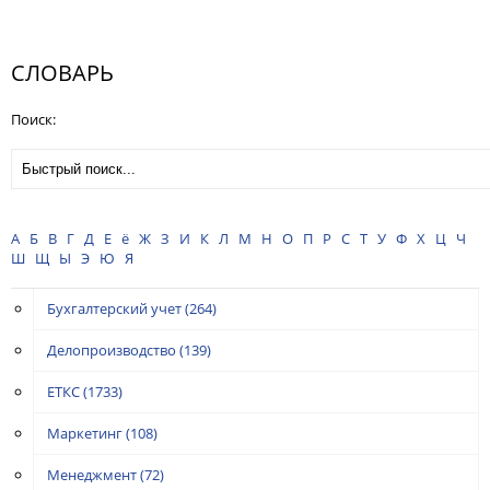
СЛОВАРЬ
Поиск:
А
Б
В
Г
Д
Е
ё
Ж
З
И
К
Л
М
Н
О
П
Р
С
Т
У
Ф
Х
Ц
Ч
Ш
Щ
Ы
Э
Ю
Я
Бухгалтерский учет
(264)
Делопроизводство
(139)
ЕТКС
(1733)
Маркетинг
(108)
Менеджмент
(72)