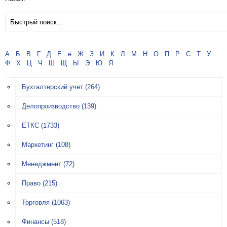
А
Б
В
Г
Д
Е
ё
Ж
З
И
К
Л
М
Н
О
П
Р
С
Т
У
Ф
Х
Ц
Ч
Ш
Щ
Ы
Э
Ю
Я
Бухгалтерский учет
(264)
Делопроизводство
(139)
ЕТКС
(1733)
Маркетинг
(108)
Менеджмент
(72)
Право
(215)
Торговля
(1063)
Финансы
(518)