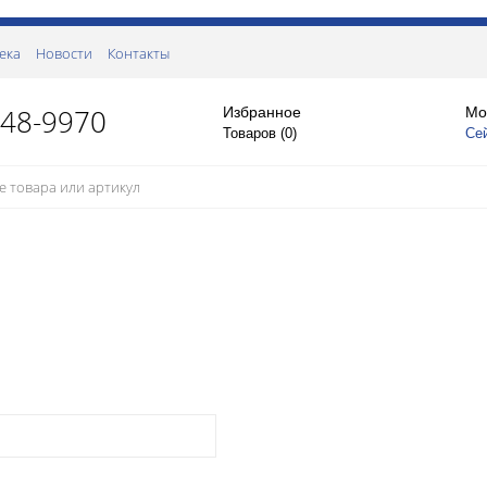
ека
Новости
Контакты
148-9970
Избранное
Мо
Товаров (
0
)
Се