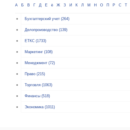
А
Б
В
Г
Д
Е
ё
Ж
З
И
К
Л
М
Н
О
П
Р
С
Т
Бухгалтерский учет
(264)
Делопроизводство
(139)
ЕТКС
(1733)
Маркетинг
(108)
Менеджмент
(72)
Право
(215)
Торговля
(1063)
Финансы
(518)
Экономика
(1011)