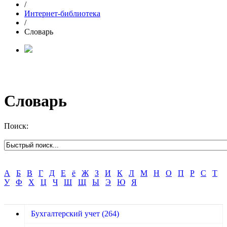
/
Интернет-библиотека
/
Словарь
Словарь
Поиск:
А
Б
В
Г
Д
Е
ё
Ж
З
И
К
Л
М
Н
О
П
Р
С
Т
У
Ф
Х
Ц
Ч
Ш
Щ
Ы
Э
Ю
Я
Бухгалтерский учет
(264)