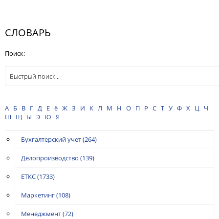
СЛОВАРЬ
Поиск:
А
Б
В
Г
Д
Е
ё
Ж
З
И
К
Л
М
Н
О
П
Р
С
Т
У
Ф
Х
Ц
Ч
Ш
Щ
Ы
Э
Ю
Я
Бухгалтерский учет
(264)
Делопроизводство
(139)
ЕТКС
(1733)
Маркетинг
(108)
Менеджмент
(72)