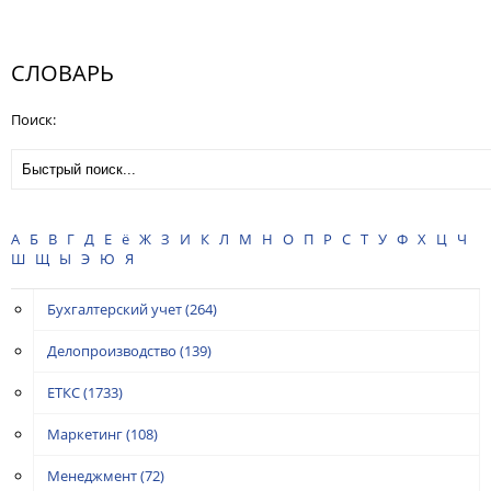
СЛОВАРЬ
Поиск:
А
Б
В
Г
Д
Е
ё
Ж
З
И
К
Л
М
Н
О
П
Р
С
Т
У
Ф
Х
Ц
Ч
Ш
Щ
Ы
Э
Ю
Я
Бухгалтерский учет
(264)
Делопроизводство
(139)
ЕТКС
(1733)
Маркетинг
(108)
Менеджмент
(72)