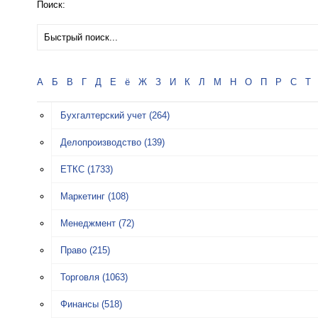
Поиск:
А
Б
В
Г
Д
Е
ё
Ж
З
И
К
Л
М
Н
О
П
Р
С
Т
Бухгалтерский учет
(264)
Делопроизводство
(139)
ЕТКС
(1733)
Маркетинг
(108)
Менеджмент
(72)
Право
(215)
Торговля
(1063)
Финансы
(518)