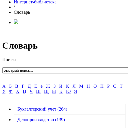
Интернет-библиотека
/
Словарь
Словарь
Поиск:
А
Б
В
Г
Д
Е
ё
Ж
З
И
К
Л
М
Н
О
П
Р
С
Т
У
Ф
Х
Ц
Ч
Ш
Щ
Ы
Э
Ю
Я
Бухгалтерский учет
(264)
Делопроизводство
(139)