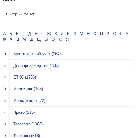
А
Б
В
Г
Д
Е
ё
Ж
З
И
К
Л
М
Н
О
П
Р
С
Т
У
Ф
Х
Ц
Ч
Ш
Щ
Ы
Э
Ю
Я
Бухгалтерский учет
(264)
Делопроизводство
(139)
ЕТКС
(1733)
Маркетинг
(108)
Менеджмент
(72)
Право
(215)
Торговля
(1063)
Финансы
(518)