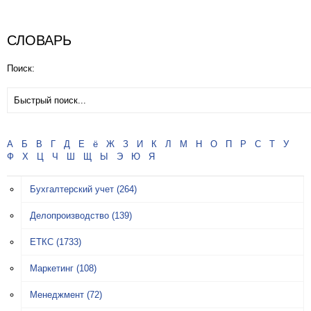
СЛОВАРЬ
Поиск:
А
Б
В
Г
Д
Е
ё
Ж
З
И
К
Л
М
Н
О
П
Р
С
Т
У
Ф
Х
Ц
Ч
Ш
Щ
Ы
Э
Ю
Я
Бухгалтерский учет
(264)
Делопроизводство
(139)
ЕТКС
(1733)
Маркетинг
(108)
Менеджмент
(72)