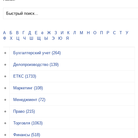
А
Б
В
Г
Д
Е
ё
Ж
З
И
К
Л
М
Н
О
П
Р
С
Т
У
Ф
Х
Ц
Ч
Ш
Щ
Ы
Э
Ю
Я
Бухгалтерский учет
(264)
Делопроизводство
(139)
ЕТКС
(1733)
Маркетинг
(108)
Менеджмент
(72)
Право
(215)
Торговля
(1063)
Финансы
(518)