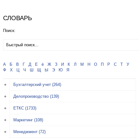
СЛОВАРЬ
Поиск:
А
Б
В
Г
Д
Е
ё
Ж
З
И
К
Л
М
Н
О
П
Р
С
Т
У
Ф
Х
Ц
Ч
Ш
Щ
Ы
Э
Ю
Я
Бухгалтерский учет
(264)
Делопроизводство
(139)
ЕТКС
(1733)
Маркетинг
(108)
Менеджмент
(72)