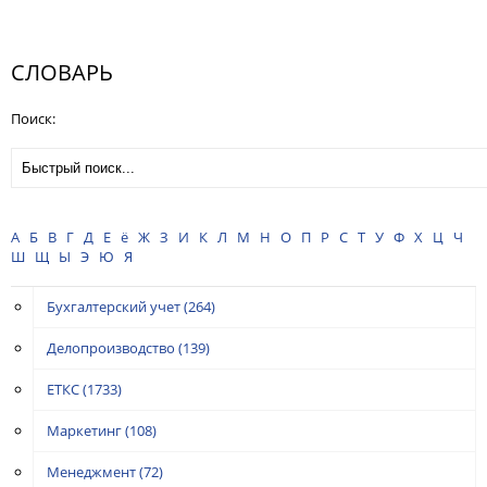
СЛОВАРЬ
Поиск:
А
Б
В
Г
Д
Е
ё
Ж
З
И
К
Л
М
Н
О
П
Р
С
Т
У
Ф
Х
Ц
Ч
Ш
Щ
Ы
Э
Ю
Я
Бухгалтерский учет
(264)
Делопроизводство
(139)
ЕТКС
(1733)
Маркетинг
(108)
Менеджмент
(72)