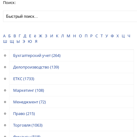
Поиск:
А
Б
В
Г
Д
Е
ё
Ж
З
И
К
Л
М
Н
О
П
Р
С
Т
У
Ф
Х
Ц
Ч
Ш
Щ
Ы
Э
Ю
Я
Бухгалтерский учет
(264)
Делопроизводство
(139)
ЕТКС
(1733)
Маркетинг
(108)
Менеджмент
(72)
Право
(215)
Торговля
(1063)
Финансы
(518)