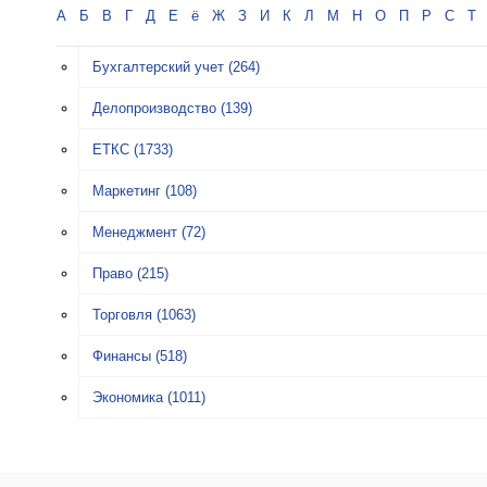
А
Б
В
Г
Д
Е
ё
Ж
З
И
К
Л
М
Н
О
П
Р
С
Т
Бухгалтерский учет
(264)
Делопроизводство
(139)
ЕТКС
(1733)
Маркетинг
(108)
Менеджмент
(72)
Право
(215)
Торговля
(1063)
Финансы
(518)
Экономика
(1011)