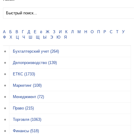
А
Б
В
Г
Д
Е
ё
Ж
З
И
К
Л
М
Н
О
П
Р
С
Т
У
Ф
Х
Ц
Ч
Ш
Щ
Ы
Э
Ю
Я
Бухгалтерский учет
(264)
Делопроизводство
(139)
ЕТКС
(1733)
Маркетинг
(108)
Менеджмент
(72)
Право
(215)
Торговля
(1063)
Финансы
(518)