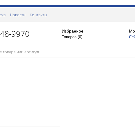
ека
Новости
Контакты
148-9970
Избранное
Мо
Товаров (
0
)
Се