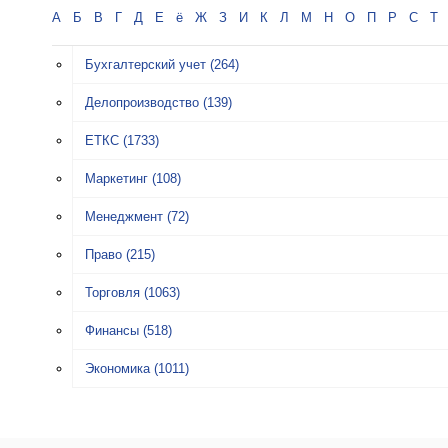
А
Б
В
Г
Д
Е
ё
Ж
З
И
К
Л
М
Н
О
П
Р
С
Т
Бухгалтерский учет
(264)
Делопроизводство
(139)
ЕТКС
(1733)
Маркетинг
(108)
Менеджмент
(72)
Право
(215)
Торговля
(1063)
Финансы
(518)
Экономика
(1011)