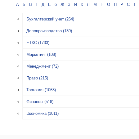
А
Б
В
Г
Д
Е
ё
Ж
З
И
К
Л
М
Н
О
П
Р
С
Т
Бухгалтерский учет
(264)
Делопроизводство
(139)
ЕТКС
(1733)
Маркетинг
(108)
Менеджмент
(72)
Право
(215)
Торговля
(1063)
Финансы
(518)
Экономика
(1011)