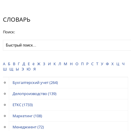
СЛОВАРЬ
Поиск:
А
Б
В
Г
Д
Е
ё
Ж
З
И
К
Л
М
Н
О
П
Р
С
Т
У
Ф
Х
Ц
Ч
Ш
Щ
Ы
Э
Ю
Я
Бухгалтерский учет
(264)
Делопроизводство
(139)
ЕТКС
(1733)
Маркетинг
(108)
Менеджмент
(72)