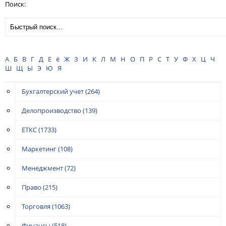
Поиск:
А
Б
В
Г
Д
Е
ё
Ж
З
И
К
Л
М
Н
О
П
Р
С
Т
У
Ф
Х
Ц
Ч
Ш
Щ
Ы
Э
Ю
Я
Бухгалтерский учет
(264)
Делопроизводство
(139)
ЕТКС
(1733)
Маркетинг
(108)
Менеджмент
(72)
Право
(215)
Торговля
(1063)
Финансы
(518)