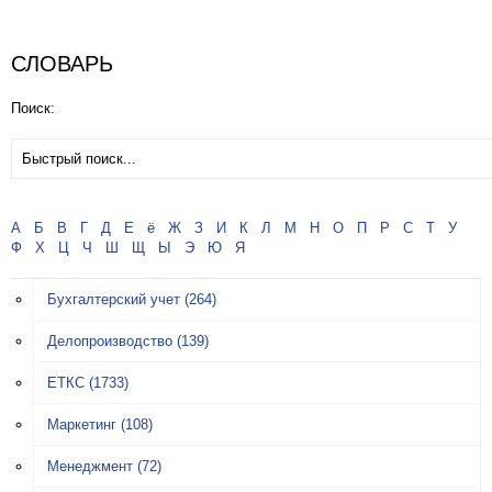
СЛОВАРЬ
Поиск:
А
Б
В
Г
Д
Е
ё
Ж
З
И
К
Л
М
Н
О
П
Р
С
Т
У
Ф
Х
Ц
Ч
Ш
Щ
Ы
Э
Ю
Я
Бухгалтерский учет
(264)
Делопроизводство
(139)
ЕТКС
(1733)
Маркетинг
(108)
Менеджмент
(72)