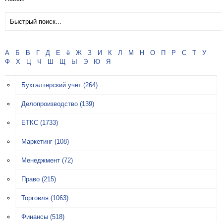
А
Б
В
Г
Д
Е
ё
Ж
З
И
К
Л
М
Н
О
П
Р
С
Т
У
Ф
Х
Ц
Ч
Ш
Щ
Ы
Э
Ю
Я
Бухгалтерский учет
(264)
Делопроизводство
(139)
ЕТКС
(1733)
Маркетинг
(108)
Менеджмент
(72)
Право
(215)
Торговля
(1063)
Финансы
(518)