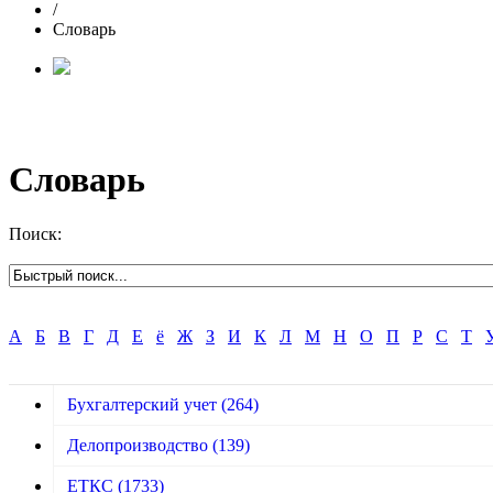
/
Словарь
Словарь
Поиск:
А
Б
В
Г
Д
Е
ё
Ж
З
И
К
Л
М
Н
О
П
Р
С
Т
Бухгалтерский учет
(264)
Делопроизводство
(139)
ЕТКС
(1733)