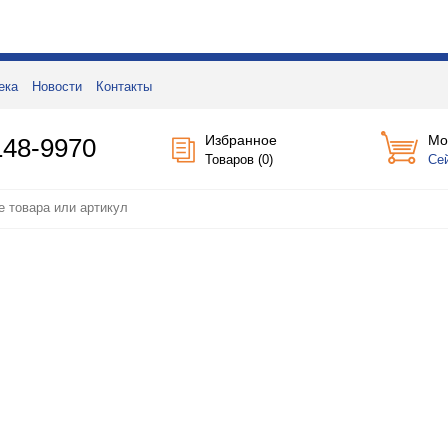
ека
Новости
Контакты
Избранное
Мо
148-9970
Товаров (
0
)
Се