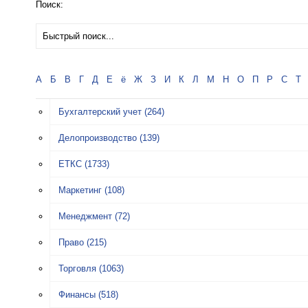
Поиск:
А
Б
В
Г
Д
Е
ё
Ж
З
И
К
Л
М
Н
О
П
Р
С
Т
Бухгалтерский учет
(264)
Делопроизводство
(139)
ЕТКС
(1733)
Маркетинг
(108)
Менеджмент
(72)
Право
(215)
Торговля
(1063)
Финансы
(518)