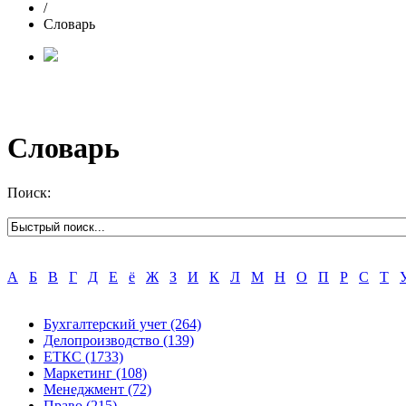
/
Словарь
Словарь
Поиск:
А
Б
В
Г
Д
Е
ё
Ж
З
И
К
Л
М
Н
О
П
Р
С
Т
Бухгалтерский учет
(264)
Делопроизводство
(139)
ЕТКС
(1733)
Маркетинг
(108)
Менеджмент
(72)
Право
(215)