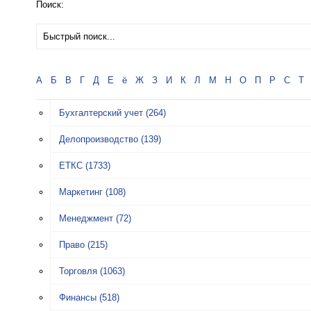
Поиск:
А
Б
В
Г
Д
Е
ё
Ж
З
И
К
Л
М
Н
О
П
Р
С
Т
Бухгалтерский учет
(264)
Делопроизводство
(139)
ЕТКС
(1733)
Маркетинг
(108)
Менеджмент
(72)
Право
(215)
Торговля
(1063)
Финансы
(518)