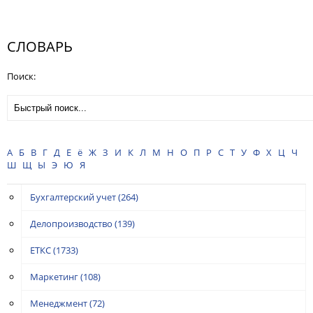
СЛОВАРЬ
Поиск:
А
Б
В
Г
Д
Е
ё
Ж
З
И
К
Л
М
Н
О
П
Р
С
Т
У
Ф
Х
Ц
Ч
Ш
Щ
Ы
Э
Ю
Я
Бухгалтерский учет
(264)
Делопроизводство
(139)
ЕТКС
(1733)
Маркетинг
(108)
Менеджмент
(72)