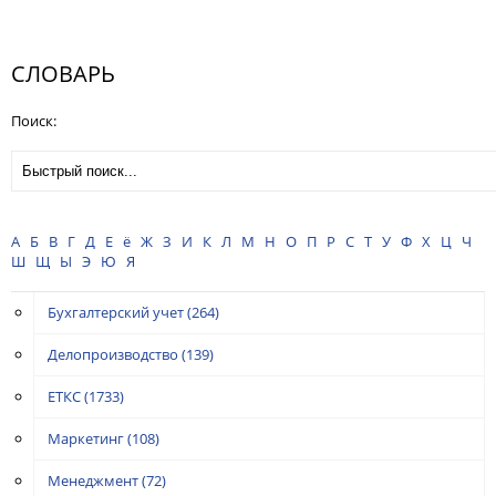
СЛОВАРЬ
Поиск:
А
Б
В
Г
Д
Е
ё
Ж
З
И
К
Л
М
Н
О
П
Р
С
Т
У
Ф
Х
Ц
Ч
Ш
Щ
Ы
Э
Ю
Я
Бухгалтерский учет
(264)
Делопроизводство
(139)
ЕТКС
(1733)
Маркетинг
(108)
Менеджмент
(72)