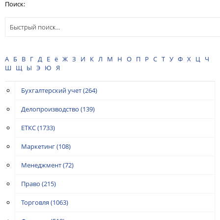
Поиск:
А
Б
В
Г
Д
Е
ё
Ж
З
И
К
Л
М
Н
О
П
Р
С
Т
У
Ф
Х
Ц
Ч
Ш
Щ
Ы
Э
Ю
Я
Бухгалтерский учет
(264)
Делопроизводство
(139)
ЕТКС
(1733)
Маркетинг
(108)
Менеджмент
(72)
Право
(215)
Торговля
(1063)