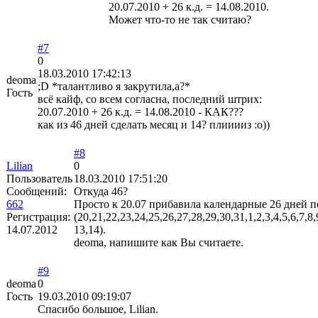
20.07.2010 + 26 к.д. = 14.08.2010.
Может что-то не так считаю?
#7
0
18.03.2010 17:42:13
deoma
;D *талантливо я закрутила,а?*
Гость
всё кайф, со всем согласна, последний штрих:
20.07.2010 + 26 к.д. = 14.08.2010 - КАК???
как из 46 дней сделать месяц и 14? плииииз :о))
#8
Lilian
0
Пользователь
18.03.2010 17:51:20
Сообщений:
Откуда 46?
662
Просто к 20.07 прибавила календарные 26 дней п
Регистрация:
(20,21,22,23,24,25,26,27,28,29,30,31,1,2,3,4,5,6,7,8,
14.07.2012
13,14).
deoma, напишите как Вы считаете.
#9
deoma
0
Гость
19.03.2010 09:19:07
Спасибо большое, Lilian.