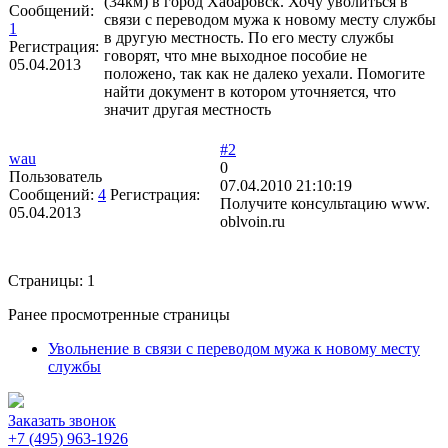
(34км) в город Хабаровск. Хочу уволиться в
Сообщений:
связи с переводом мужа к новому месту службы
1
в другую местность. По его месту службы
Регистрация:
говорят, что мне выходное пособие не
05.04.2013
положено, так как не далеко уехали. Помогите
найти документ в котором уточняется, что
значит другая местность
#2
wau
0
Пользователь
07.04.2010 21:10:19
Сообщений:
4
Регистрация:
Получите консультацию www.
05.04.2013
oblvoin.ru
Страницы:
1
Ранее просмотренные страницы
Увольнение в связи с переводом мужа к новому месту
службы
Заказать звонок
+7 (495) 963-1926