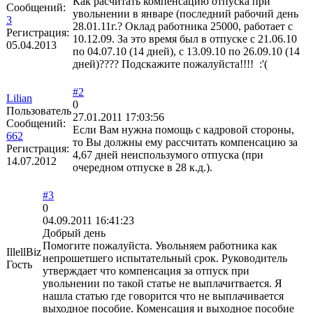
Как расчитать компенсацию отпуска при
Сообщений:
увольнении в январе (последний рабочий день
3
28.01.11г.? Оклад работника 25000, работает с
Регистрация:
10.12.09. За это время был в отпуске с 21.06.10
05.04.2013
по 04.07.10 (14 дней), с 13.09.10 по 26.09.10 (14
дней)???? Подскажите пожалуйста!!!! :'(
#2
Lilian
0
Пользователь
27.01.2011 17:03:56
Сообщений:
Если Вам нужна помощь с кадровой стороны,
662
то Вы должны ему рассчитать компенсацию за
Регистрация:
4,67 дней неиспользумого отпуска (при
14.07.2012
очередном отпуске в 28 к.д.).
#3
0
04.09.2011 16:41:23
Добрый день
Помогите пожалуйста. Увольняем работника как
IllellBiz
непрошетшего испытательный срок. Руководитель
Гость
утверждает что компенсация за отпуск при
увольнении по такой статье не выплачитвается. Я
нашла статью где говорится что не выплачивается
выходное пособие. Коменсация и выходное пособие