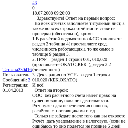
#3
0
18.07.2008 09:20:03
Здравствуйте! Ответ на первый вопрос:
Во всех отчётах заполняете титульный лист, а
также во всех строках отчётности ставите
прочерки (обязательно), кроме:
1.В расчётной ведомости по ФСС заполняете
раздел 2 таблица 4( проставляете сред.
численность работающих.), то же самое в
таблице 9 раздел 3.
2. ПФР - раздел 1 строки 001, 010,020
(проставляете ОКАТО,КБК ),раздел 2.2
Татьяна230416
(численность)
Пользователь
3. Декларация по УСН- раздел 1 строки
Сообщений:
2
010,020 (КБК,ОКАТО)
Регистрация:
И всё!
01.04.2013
Ответ на второй:
ООО без расчётного счёта имеет право на
существование, пока нет деятельности.
Р/сч нужен для перечисления налогов,
расчётов с поставщиками и т.д.
Только не забудьте после того как вы откроете
Р/счёт дать уведомление в налоговую, (если не
ошибаюсь то оно подается не позднее 5 дней