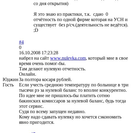
со дня открытия)
Я это знаю из практики, т.к. сдаю 0
отчётность по одной фирме которая на УСН и
существует без р/сч.(деятельность не ведётся).
;D
#4
0
16.10.2008 17:23:28
набрел на сайт
www.nulevka.com
, который мне в свое
время очень помог-бы.
Там делают нулевую отчетность.
Онлайн.
Юджин
За полтора косаря рублей.
Гость
Если учесть среднюю температуру по больнице в три
тысячи рэ за нулевой баланс то вполне конкурентно.
По идее мне не пришлось-бы платить сотню
бакинских комиссаров за нулевой баланс, будь тогда
этот сервис.
Судя по всему запущен недавно.
Кому надо сдавать нулевку но хочется сэкономить
явно пригодится.