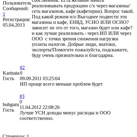
собственник. Есть желание начать
Пользователь
реализовывать продукцию с/х через магазины/
Сообщений:
сеть магазинов, кафе (кафетерии). Вопрос такой.
1
Под какой режим н/о Выгоднее подвести эти
Регистрация:
магазины и кафе, ЕНВД, УСНО ИЛИ ОСНО?
05.04.2013
зависит ли это от того, магазин будет или кафе?
и как лучше реализовать - через ИП ИЛИ через
ООО с точки зрения снижения нагрузки
уплаты налогов. Добрые люди, знатоки,
эксперты!Помогите пожалуйста, подскажите,
буду очень признательна и благодарна.
#2
Karinata
0
Гость
09.09.2011 03:25:04
ИП проще всего меньше проблем будет
#3
0
buhguru
11.04.2012 22:08:26
Гость
Лучше УСН доходы минус расходы и ООО
соответственно.
Страницы:
1